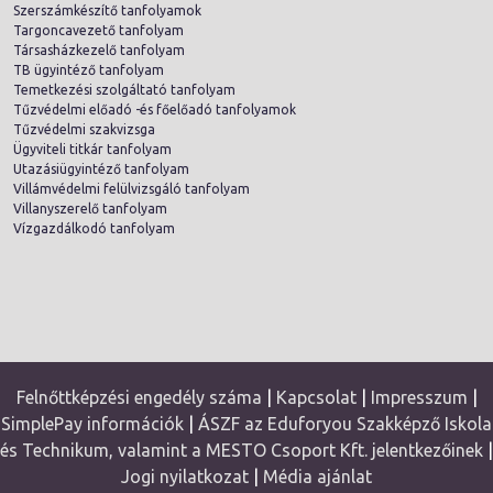
Szerszámkészítő tanfolyamok
Targoncavezető tanfolyam
Társasházkezelő tanfolyam
TB ügyintéző tanfolyam
Temetkezési szolgáltató tanfolyam
Tűzvédelmi előadó -és főelőadó tanfolyamok
Tűzvédelmi szakvizsga
Ügyviteli titkár tanfolyam
Utazásiügyintéző tanfolyam
Villámvédelmi felülvizsgáló tanfolyam
Villanyszerelő tanfolyam
Vízgazdálkodó tanfolyam
Felnőttképzési engedély száma
|
Kapcsolat
|
Impresszum
|
SimplePay információk
|
ÁSZF az Eduforyou Szakképző Iskola
és Technikum, valamint a MESTO Csoport Kft. jelentkezőinek
|
Jogi nyilatkozat
|
Média ajánlat