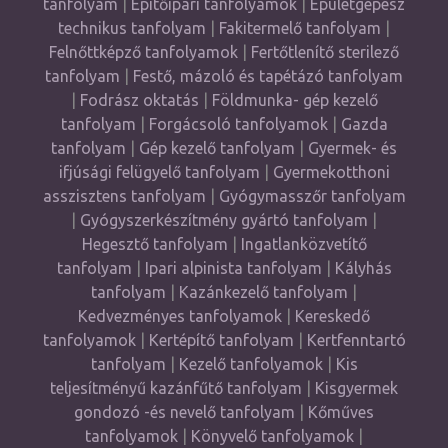
tanfolyam
|
Építőipari tanfolyamok
|
Épületgépész
technikus tanfolyam
|
Fakitermelő tanfolyam
|
Felnőttképző tanfolyamok
|
Fertőtlenítő sterilező
tanfolyam
|
Festő, mázoló és tapétázó tanfolyam
|
Fodrász oktatás
|
Földmunka- gép kezelő
tanfolyam
|
Forgácsoló tanfolyamok
|
Gazda
tanfolyam
|
Gép kezelő tanfolyam
|
Gyermek- és
ifjúsági felügyelő tanfolyam
|
Gyermekotthoni
asszisztens tanfolyam
|
Gyógymasszőr tanfolyam
|
Gyógyszerkészítmény gyártó tanfolyam
|
Hegesztő tanfolyam
|
Ingatlanközvetítő
tanfolyam
|
Ipari alpinista tanfolyam
|
Kályhás
tanfolyam
|
Kazánkezelő tanfolyam
|
Kedvezményes tanfolyamok
|
Kereskedő
tanfolyamok
|
Kertépítő tanfolyam
|
Kertfenntartó
tanfolyam
|
Kezelő tanfolyamok
|
Kis
teljesítményű kazánfűtő tanfolyam
|
Kisgyermek
gondozó -és nevelő tanfolyam
|
Kőműves
tanfolyamok
|
Könyvelő tanfolyamok
|