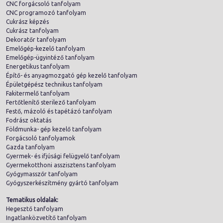
CNC forgácsoló tanfolyam
CNC programozó tanfolyam
Cukrász képzés
Cukrász tanfolyam
Dekoratőr tanfolyam
Emelőgép-kezelő tanfolyam
Emelőgép-ügyintéző tanfolyam
Energetikus tanfolyam
Építő- és anyagmozgató gép kezelő tanfolyam
Épületgépész technikus tanfolyam
Fakitermelő tanfolyam
Fertőtlenítő sterilező tanfolyam
Festő, mázoló és tapétázó tanfolyam
Fodrász oktatás
Földmunka- gép kezelő tanfolyam
Forgácsoló tanfolyamok
Gazda tanfolyam
Gyermek- és ifjúsági felügyelő tanfolyam
Gyermekotthoni asszisztens tanfolyam
Gyógymasszőr tanfolyam
Gyógyszerkészítmény gyártó tanfolyam
Tematikus oldalak:
Hegesztő tanfolyam
Ingatlanközvetítő tanfolyam