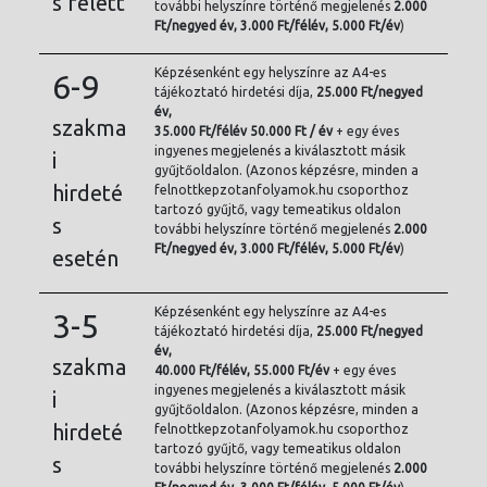
s felett
további helyszínre történő megjelenés
2.000
Ft/
negyed év, 3.000 Ft/félév, 5.000 Ft/év
)
Képzésenként egy helyszínre az A4-es
6-9
tájékoztató hirdetési díja,
25.000 Ft/negyed
év,
szakma
35.000 Ft/félév 50.000 Ft / év
+ egy éves
ingyenes megjelenés a kiválasztott másik
i
gyűjtőoldalon. (Azonos képzésre, minden a
hirdeté
felnottkepzotanfolyamok.hu csoporthoz
tartozó gyűjtő, vagy temeatikus oldalon
s
további helyszínre történő megjelenés
2.000
Ft/
negyed év, 3.000 Ft/félév, 5.000 Ft/év
)
esetén
Képzésenként egy helyszínre az A4-es
3-5
tájékoztató hirdetési díja,
25.000 Ft/negyed
év,
szakma
40.000 Ft/félév, 55.000 Ft/év
+ egy éves
ingyenes megjelenés a kiválasztott másik
i
gyűjtőoldalon. (Azonos képzésre, minden a
hirdeté
felnottkepzotanfolyamok.hu csoporthoz
tartozó gyűjtő, vagy temeatikus oldalon
s
további helyszínre történő megjelenés
2.000