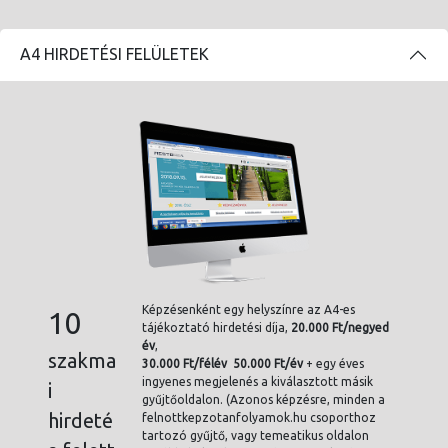
A4 HIRDETÉSI FELÜLETEK
Képzésenként egy helyszínre az A4-es
10
tájékoztató hirdetési díja,
20.000 Ft/negyed
év
,
szakma
30.000 Ft/félév 50.000 Ft/év
+ egy éves
ingyenes megjelenés a kiválasztott másik
i
gyűjtőoldalon. (Azonos képzésre, minden a
hirdeté
felnottkepzotanfolyamok.hu csoporthoz
tartozó gyűjtő, vagy temeatikus oldalon