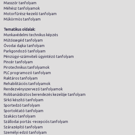
Masszőr tanfolyam
Méhész tanfolyamok
Motorfűrész-kezelő tanfolyam
Műkörmös tanfolyam
Tematikus oldalak:
Munkavédelmi technikus képzés
Műtőssegéd tanfolyam
Óvodai dajka tanfolyam
Parkgondozó tanfolyam
Pénzügyi-számviteli ügyintéző tanfolyam
Pincér tanfolyam
Pirotechnikus tanfolyamok
PLC programozó tanfolyam
Raktáros tanfolyam
Rehabilitációs tanfolyamok
Rendezvényszervező tanfolyamok
Robbanásbiztos berendezés kezelője tanfolyam
Sírkő készítő tanfolyam
Sportedző tanfolyam
Sportoktató tanfolyam
Szakács tanfolyam
Szállodai portás -recepciós tanfolyam
Szárazépítő tanfolyam
Személyi edző tanfolyam