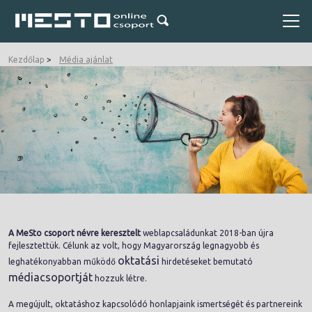
Kezdőlap
Média ajánlat
A MeSto csoport névre keresztelt
weblapcsaládunkat 2018-ban újra
fejlesztettük. Célunk az volt, hogy Magyarország legnagyobb és
oktatási
leghatékonyabban működő
hirdetéseket bemutató
médiacsoportját
hozzuk létre.
A megújult, oktatáshoz kapcsolódó honlapjaink ismertségét és partnereink