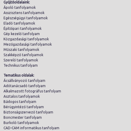
Gyűjtőoldalaink:
Ápoló tanfolyamok
Asszisztens tanfolyamok
Egészségügyi tanfolyamok
Eladó tanfolyamok
Építőipari tanfolyamok
Gép kezelő tanfolyam
Közgazdasági tanfolyamok
Mezőgazdasági tanfolyamok
Műszaki tanfolyamok
Szakképző tanfolyamok
Szerelő tanfolyamok
Technikus tanfolyam
Tematikus oldalak:
Ácsállványozó tanfolyam
Adótanácsadó tanfolyam
Alkalmazott fotográfus tanfolyam
Asztalos tanfolyamok
Bádogos tanfolyam
Bérügyintéző tanfolyam
Biztonságszervező tanfolyam
Boncmester tanfolyam
Burkoló tanfolyamok
CAD-CAM informatikus tanfolyam