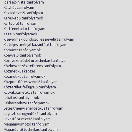
Ipari alpinista tanfolyam
Kályhás tanfolyam
Kazánkezelő tanfolyam
Kereskedő tanfolyamok
Kertépítő tanfolyam
Kertfenntartó tanfolyam
Kezelő tanfolyamok
Kisgyermek gondozó -és nevelő tanfolyam
Kis teljesítményű kazánfűtő tanfolyam
Kőműves tanfolyamok
Könyvelő tanfolyamok
Környezetvédelmi technikus tanfolyam
Közbeszerzési referens tanfolyam
Kozmetikus képzés
Kozmetikus tanfolyamok
Központifűtés szerelő tanfolyam
Közterület felügyelő tanfolyam
Kutyakozmetikus tanfolyamok
Lakatos tanfolyamok
Lakberendező tanfolyamok
Létesítményi energetikus tanfolyam
Logisztikai ügyintéző tanfolyam
Lovastúra vezető tanfolyam
Magánnyomozó tanfolyam
Magasépítő technikus tanfolyam