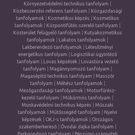
Környezetvédelmi technikus tanfolyam
|
Közbeszerzési referens tanfolyam
|
Közgazdasági
tanfolyamok
|
Kozmetikus képzés
|
Kozmetikus
tanfolyamok
|
Központifűtés szerelő tanfolyam
|
Közterület felügyelő tanfolyam
|
Kutyakozmetikus
tanfolyamok
|
Lakatos tanfolyamok
|
Lakberendező tanfolyamok
|
Létesítményi
energetikus tanfolyam
|
Logisztikai ügyintéző
tanfolyam
|
Lovas képzések
|
Lovastúra vezető
tanfolyam
|
Magánnyomozó tanfolyam
|
Magasépítő technikus tanfolyam
|
Masszőr
tanfolyam
|
Méhész tanfolyamok
|
Mezőgazdasági tanfolyamok
|
Motorfűrész-
kezelő tanfolyam
|
Műkörmös tanfolyam
|
Munkavédelmi technikus képzés
|
Műszaki
tanfolyamok
|
Műtőssegéd tanfolyam
|
Nyelvi
képzések
|
OKJ-s tanfolyamok
|
Országos
szakemberkereső
|
Óvodai dajka tanfolyam
|
Parkgondozó tanfolyam
|
Pénzügyi-számviteli