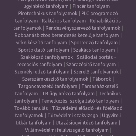
ügyintéző tanfolyam
|
Pincér tanfolyam
|
Pirotechnikus tanfolyamok
|
PLC programozó
tanfolyam
|
Raktáros tanfolyam
|
Rehabilitációs
tanfolyamok
|
Rendezvényszervező tanfolyamok
|
Robbanásbiztos berendezés kezelője tanfolyam
|
Sírkő készítő tanfolyam
|
Sportedző tanfolyam
|
Sportoktató tanfolyam
|
Szakács tanfolyam
|
Szakképző tanfolyamok
|
Szállodai portás -
recepciós tanfolyam
|
Szárazépítő tanfolyam
|
Személyi edző tanfolyam
|
Szerelő tanfolyamok
|
Szerszámkészítő tanfolyamok
|
Táborok
|
Targoncavezető tanfolyam
|
Társasházkezelő
tanfolyam
|
TB ügyintéző tanfolyam
|
Technikus
tanfolyam
|
Temetkezési szolgáltató tanfolyam
|
Tovább tanulás
|
Tűzvédelmi előadó -és főelőadó
tanfolyamok
|
Tűzvédelmi szakvizsga
|
Ügyviteli
titkár tanfolyam
|
Utazásiügyintéző tanfolyam
|
Villámvédelmi felülvizsgáló tanfolyam
|