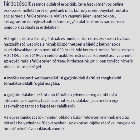
hirdetéseit
számos oldalról erősítjük, így a hagyományos online
eszközök mellett teret engedtünk más, komoly eredményeket mutató
social media felületeknek is. Aktívan vagyunk jelen Facebookon ,
Instagramon de fejlesztünk számos egyéb platformon is partnereink
legjobb kiszolgálása érdekében.
Átfogó hirdetési stratégiánknak és minden internetes eszközön kiválóan
használható weboldalainknak köszönhetően a kijelölt kéthónapos
tesztidőszakban több mint 60.000 érdeklődő keresett online felületeinken.
A 2018-ban és 2019-ben induló újabb kereső oldalink beindítása, valamint
az egyéb médiafelületeken történő hirdetéseink 2019-ben tovább növelik
oldalaink ismertségét.
A MeSto csoport weblapcsalád 18 gyűjtőoldalt és 90-et meghaladó
tematikus oldalt foglal magába.
A gyűjtőoldalakon számtalan témában jelennek meg az oktatási
intézmények tájékoztatói, a tematikus oldalakon jellemzően egy
szakmához tartozó képzések találhatók.
Az egyes tájékoztatók minden oldalon külön felületen jelennek meg az
oktatás helyszínének függvényében. Az oktatási tájékoztatóval megjelenő
hirdetéseknél éves ciklusok vannak.