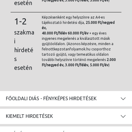
Ft/
negyed év, 3.000 Ft/félév, 5.000 Ft/év
)
esetén
Képzésenként egy helyszínre az A4-es
1-2
tájékoztató hirdetési díja,
25.000 Ft/negyed
év,
szakma
40.000 Ft/félév 60.000 Ft/év
+ egy éves
ingyenes megjelenés a kiválasztott másik
i
gyűjtőoldalon. (Azonos képzésre, minden a
hirdeté
felnottkepzotanfolyamok.hu csoporthoz
tartozó gyűjtő, vagy temeatikus oldalon
s
további helyszínre történő megjelenés
2.000
Ft/
negyed év, 3.000 Ft/félév, 5.000 Ft/év
)
esetén
FŐOLDALI DIÁS - FÉNYKÉPES HIRDETÉSEK
KIEMELT HIRDETÉSEK